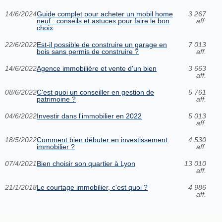
14/6/2024
Guide complet pour acheter un mobil home
3 267
neuf : conseils et astuces pour faire le bon
aff.
choix
22/6/2022
Est-il possible de construire un garage en
7 013
bois sans permis de construire ?
aff.
14/6/2022
Agence immobilière et vente d'un bien
3 663
aff.
08/6/2022
C'est quoi un conseiller en gestion de
5 761
patrimoine ?
aff.
04/6/2022
Investir dans l'immobilier en 2022
5 013
aff.
18/5/2022
Comment bien débuter en investissement
4 530
immobilier ?
aff.
07/4/2021
Bien choisir son quartier à Lyon
13 010
aff.
21/1/2018
Le courtage immobilier, c'est quoi ?
4 986
aff.